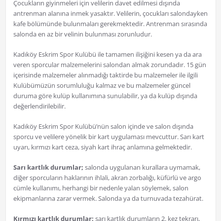
Çocukların giyinmeleri için velilerin davet edilmesi dışında
antrenman alanına inmek yasaktır. Velilerin, çocukları salondayken
kafe bölümünde bulunmaları gerekmektedir. Antrenman sırasında
salonda en az bir velinin bulunması zorunludur.
Kadıköy Eskrim Spor Kulübü ile tamamen ilişiğini kesen ya da ara
veren sporcular malzemelerini salondan almak zorundadır. 15 gün
içerisinde malzemeler alınmadığı taktirde bu malzemeler ile ilgili
Kulübümüzün sorumluluğu kalmaz ve bu malzemeler güncel
duruma göre kulüp kullanımına sunulabilir, ya da kulüp dışında
değerlendirilebilir.
Kadıköy Eskrim Spor Kulübü’nün salon içinde ve salon dışında
sporcu ve velilere yönelik bir kart uygulaması mevcuttur. Sarı kart
uyarı, kırmızı kart ceza, siyah kart ihraç anlamına gelmektedir.
Sarı kartlık durumlar;
salonda uygulanan kurallara uymamak,
diğer sporcuların haklarının ihlali, akran zorbalığı, küfürlü ve argo
cümle kullanımı, herhangi bir nedenle yalan söylemek, salon
ekipmanlarına zarar vermek. Salonda ya da turnuvada tezahürat.
Kırmızı kartlık durumlar;
sarı kartlık durumların 2. kez tekrarı,