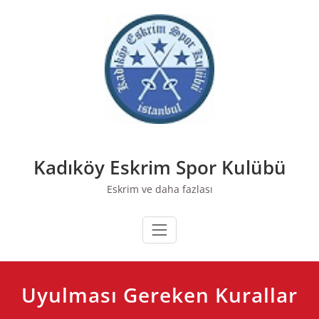
Skip
to
content
Kadıköy Eskrim Spor Kulübü
Eskrim ve daha fazlası
Uyulması Gereken Kurallar