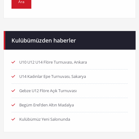
Kulübümüzden haberler
U10 U12 U14 Flöre Turnuvası, Ankara
U14 Kadınlar Epe Turnuvası, Sakarya
Gebze U12 Flöre Açık Turnuvası
Begüm Erel’den Altın Madalya
Kulübümüz Yeni Salonunda