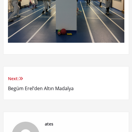
Next:
Yazı
Begüm Erel’den Altın Madalya
gezinmesi
ates